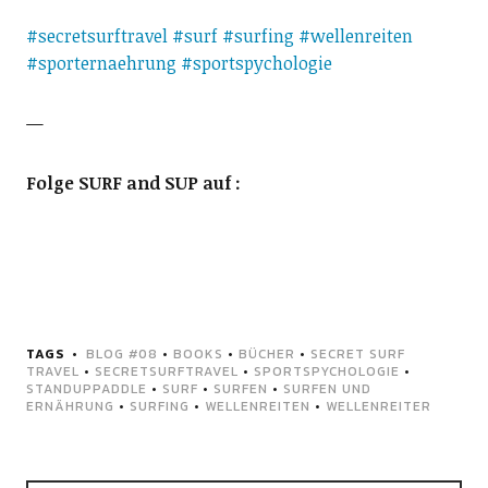
#
secretsurftravel
#
surf
#
surfing
#
wellenreiten
#
sporternaehrung
#
sportspychologie
—
Folge SURF and SUP auf :
TAGS
BLOG #08
•
BOOKS
•
BÜCHER
•
SECRET SURF
TRAVEL
•
SECRETSURFTRAVEL
•
SPORTSPYCHOLOGIE
•
STANDUPPADDLE
•
SURF
•
SURFEN
•
SURFEN UND
ERNÄHRUNG
•
SURFING
•
WELLENREITEN
•
WELLENREITER